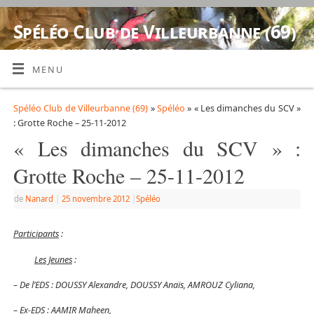
Spéléo Club de Villeurbanne (69)
SPÉLÉO, CANYONISME, ESCALADE
MENU
Spéléo Club de Villeurbanne (69)
»
Spéléo
» « Les dimanches du SCV »
: Grotte Roche – 25-11-2012
« Les dimanches du SCV » :
Grotte Roche – 25-11-2012
de
Nanard
|
25 novembre 2012
|
Spéléo
Participants
:
Les Jeunes
:
– De l’EDS : DOUSSY Alexandre, DOUSSY Anaïs, AMROUZ Cyliana,
– Ex-EDS : AAMIR Maheen,