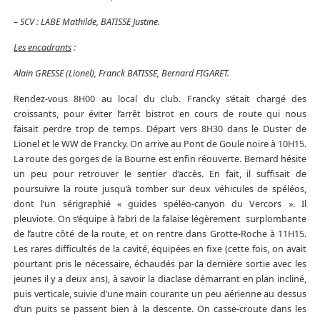
– SCV : LABE Mathilde, BATISSE Justine.
Les encadrants
:
Alain GRESSE (Lionel), Franck BATISSE, Bernard FIGARET.
Rendez-vous 8H00 au local du club. Francky s’était chargé des
croissants, pour éviter l’arrêt bistrot en cours de route qui nous
faisait perdre trop de temps. Départ vers 8H30 dans le Duster de
Lionel et le WW de Francky. On arrive au Pont de Goule noire à 10H15.
La route des gorges de la Bourne est enfin réouverte. Bernard hésite
un peu pour retrouver le sentier d’accès. En fait, il suffisait de
poursuivre la route jusqu’à tomber sur deux véhicules de spéléos,
dont l’un sérigraphié « guides spéléo-canyon du Vercors ». Il
pleuviote. On s’équipe à l’abri de la falaise légèrement surplombante
de l’autre côté de la route, et on rentre dans Grotte-Roche à 11H15.
Les rares difficultés de la cavité, équipées en fixe (cette fois, on avait
pourtant pris le nécessaire, échaudés par la dernière sortie avec les
jeunes il y a deux ans), à savoir la diaclase démarrant en plan incliné,
puis verticale, suivie d’une main courante un peu aérienne au dessus
d’un puits se passent bien à la descente. On casse-croute dans les