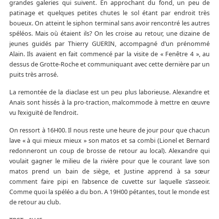
grandes galeries qui suivent. En approchant du fond, un peu de
patinage et quelques petites chutes le sol étant par endroit très
boueux. On atteint le siphon terminal sans avoir rencontré les autres
spéléos. Mais où étaient ils? On les croise au retour, une dizaine de
jeunes guidés par Thierry GUERIN, accompagné d’un prénommé
Alain. Ils avaient en fait commencé par la visite de « Fenêtre 4 », au
dessus de Grotte-Roche et communiquant avec cette dernière par un
puits très arrosé.
La remontée de la diaclase est un peu plus laborieuse. Alexandre et
Anaïs sont hissés à la pro-traction, malcommode à mettre en œuvre
vu l’exiguïté de l’endroit.
On ressort à 16H00. Il nous reste une heure de jour pour que chacun
lave « à qui mieux mieux » son matos et sa combi (Lionel et Bernard
redonneront un coup de brosse de retour au local). Alexandre qui
voulait gagner le milieu de la rivière pour que le courant lave son
matos prend un bain de siège, et Justine apprend à sa sœur
comment faire pipi en l’absence de cuvette sur laquelle s’asseoir.
Comme quoi la spéléo a du bon. A 19H00 pétantes, tout le monde est
de retour au club.