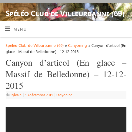
Spéléo Club de Villeurbanne (69)
SPÉLÉO, CANYONISME, ESCALADE
MENU
Spéléo Club de Villeurbanne (69)
»
Canyoning
» Canyon d’articol (En
glace – Massif de Belledonne) – 12-12-2015
Canyon d’articol (En glace –
Massif de Belledonne) – 12-12-
2015
de
Sylvain
|
13 décembre 2015
|
Canyoning