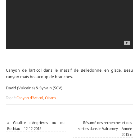
Canyon de l’articol dans le massif de Belledonne, en glace. Beau
canyon mais beaucoup de branches.
David (Vulcains) & Sylvain (SCV)
Taggé
Canyon d'Articol
,
Oisans
.
«
Gouffre d’Angrières ou du
Résumé des recherches et des
Rochiau – 12-12-2015
sorties dans le Valromey – Année
2015
»